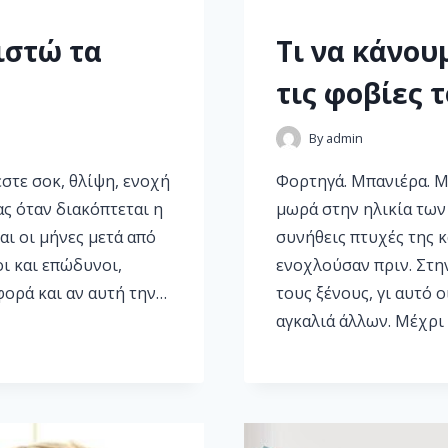
ιστώ τα
Τι να κάνου
τις φοβίες 
By
admin
στε σοκ, θλίψη, ενοχή
Φορτηγά. Μπανιέρα. Μ
ας όταν διακόπτεται η
μωρά στην ηλικία των
αι οι μήνες μετά από
συνήθεις πτυχές της 
οι και επώδυνοι,
ενοχλούσαν πριν. Στη
φορά και αν αυτή την…
τους ξένους, γι αυτό ο
αγκαλιά άλλων. Μέχρι