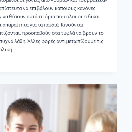
ισμένοι οι γονείς από «βαριά» και «συμβατικά»
απίστευτα να επιβάλουν κάποιους κανόνες
 να θέσουν αυτά τα όρια που όλοι οι ειδικοί
ι απαραίτητα για τα παιδιά. Κινούνται
ατίζονται, προσπαθούν στα τυφλά να βρουν το
συχνά λάθη. Άλλες φορές αντιμετωπίζουμε τις
βολική…