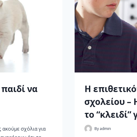
 παιδί να
Η επιθετικό
σχολείου – 
το “κλειδί”
 ακούμε σχόλια για
By
admin