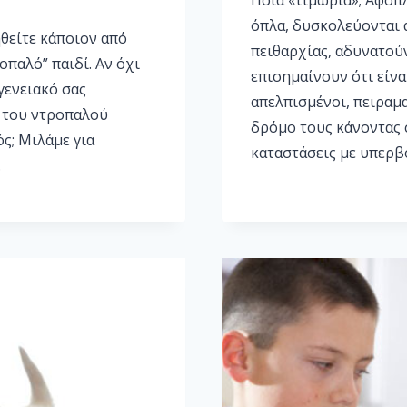
Ποια «τιμωρία»; Αφοπλ
όπλα, δυσκολεύονται 
ηθείτε κάποιον από
πειθαρχίας, αδυνατούν
οπαλό” παιδί. Αν όχι
επισημαίνουν ότι είνα
γενειακό σας
απελπισμένοι, πειραμ
ά του ντροπαλού
δρόμο τους κάνοντας 
ς; Μιλάμε για
καταστάσεις με υπερ
…