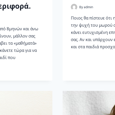
εριφορά.
By
admin
Ποιος θα πίστευε ότι 
την ψυχή του μωρού σ
από 8μηνών και άνω
κάνει ευτυχισμένη επ
αίνουν, μάλλον σας
σας. Αν και υπάρχουν 
λάβει τα «μαθήματά»
και στα παιδιά προσχο
κάνετε τώρα για να
αιδί που