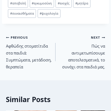
#
αποβολή
#
εγκυμοσύνη
#
ενοχές
#
μητέρα
#
συναισθήματα
#
ψυχολογία
PREVIOUS
NEXT
Aφθώδης στοματίτιδα
Πώς να
στα παιδιά:
αντιμετωπίσουμε
Συμπτώματα, μετάδοση,
αποτελεσματικά, το
θεραπεία
συνάχι στα παιδιά μας.
Similar Posts