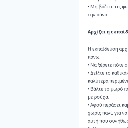
• Μη βάζετε τις φ
την πάνα.
Αρχίζει η εκπαί
Η εκπαίδευση αρχί
πάνω.
• Να ξέρετε πότε 
• Δείξτε το καθικ
καλύτερα περιμένε
• Βάλτε το μωρό π
με ρούχα.
• Αφού περάσει κα
χωρίς πανί, για ν
αυτή που συνήθως 