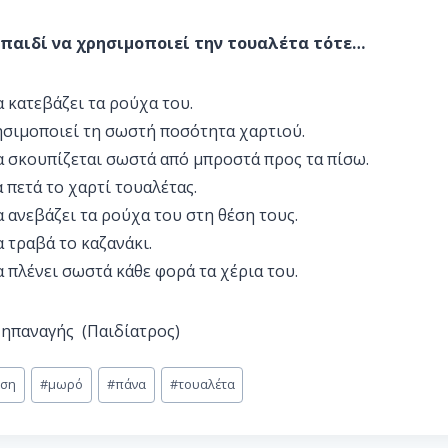
 παιδί να χρησιμοποιεί την τουαλέτα τότε…
α κατεβάζει τα ρούχα του.
ησιμοποιεί τη σωστή ποσότητα χαρτιού.
α σκουπίζεται σωστά από μπροστά προς τα πίσω.
α πετά το χαρτί τουαλέτας.
α ανεβάζει τα ρούχα του στη θέση τους.
α τραβά το καζανάκι.
α πλένει σωστά κάθε φορά τα χέρια του.
ζηπαναγής (Παιδίατρος)
υση
#
μωρό
#
πάνα
#
τουαλέτα