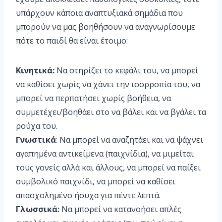
υπάρχουν κάποια αναπτυξιακά σημάδια που
μπορούν να μας βοηθήσουν να αναγνωρίσουμε
πότε το παιδί θα είναι έτοιμο:
Κινητικά:
Να στηρίζει το κεφάλι του, να μπορεί
να καθίσει χωρίς να χάνει την ισορροπία του, να
μπορεί να περπατήσει χωρίς βοήθεια, να
συμμετέχει/βοηθάει στο να βάλει και να βγάλει τα
ρούχα του.
Γνωστικά
: Να μπορεί να αναζητάει και να ψάχνει
αγαπημένα αντικείμενα (παιχνίδια), να μιμείται
τους γονείς αλλά και άλλους, να μπορεί να παίξει
συμβολικό παιχνίδι, να μπορεί να καθίσει
απασχολημένο ήσυχα για πέντε λεπτά.
Γλωσσικά:
Να μπορεί να κατανοήσει απλές