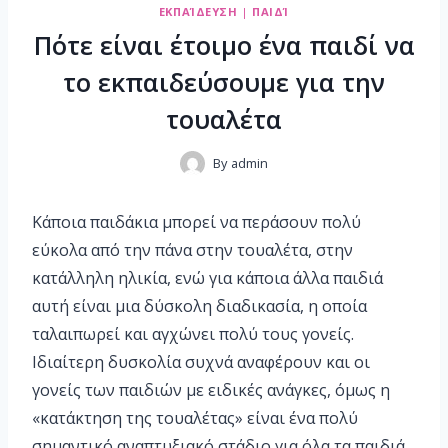
ΕΚΠΑΊΔΕΥΣΗ
|
ΠΑΙΔΊ
Πότε είναι έτοιμο ένα παιδί να
το εκπαιδεύσουμε για την
τουαλέτα
By
admin
Κάποια παιδάκια μπορεί να περάσουν πολύ
εύκολα από την πάνα στην τουαλέτα, στην
κατάλληλη ηλικία, ενώ για κάποια άλλα παιδιά
αυτή είναι μια δύσκολη διαδικασία, η οποία
ταλαιπωρεί και αγχώνει πολύ τους γονείς.
Ιδιαίτερη δυσκολία συχνά αναφέρουν και οι
γονείς των παιδιών με ειδικές ανάγκες, όμως η
«κατάκτηση της τουαλέτας» είναι ένα πολύ
σημαντικό αναπτυξιακό στάδιο για όλα τα παιδιά,