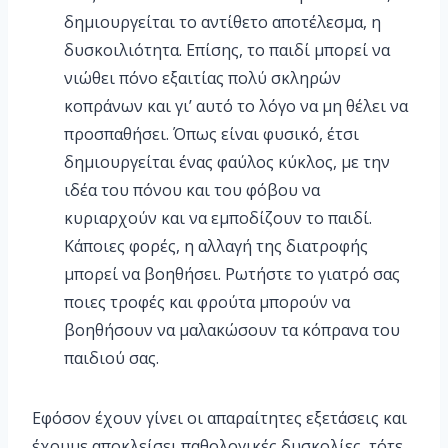
δημιουργείται το αντίθετο αποτέλεσμα, η
δυσκοιλιότητα. Επίσης, το παιδί μπορεί να
νιώθει πόνο εξαιτίας πολύ σκληρών
κοπράνων και γι’ αυτό το λόγο να μη θέλει να
προσπαθήσει. Όπως είναι φυσικό, έτσι
δημιουργείται ένας φαύλος κύκλος, με την
ιδέα του πόνου και του φόβου να
κυριαρχούν και να εμποδίζουν το παιδί.
Κάποιες φορές, η αλλαγή της διατροφής
μπορεί να βοηθήσει. Ρωτήστε το γιατρό σας
ποιες τροφές και φρούτα μπορούν να
βοηθήσουν να μαλακώσουν τα κόπρανα του
παιδιού σας.
Εφόσον έχουν γίνει οι απαραίτητες εξετάσεις και
έχουμε αποκλείσει παθολογικές δυσκολίες, τότε