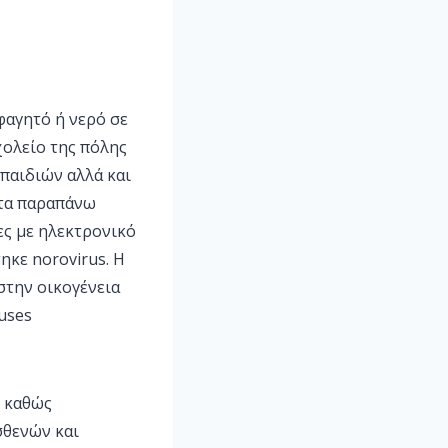
φαγητό ή νερό σε
χολείο της πόλης
παιδιών αλλά και
 τα παραπάνω
ες με ηλεκτρονικό
ηκε norovirus. Η
στην οικογένεια
ruses
ί καθώς
σθενών και