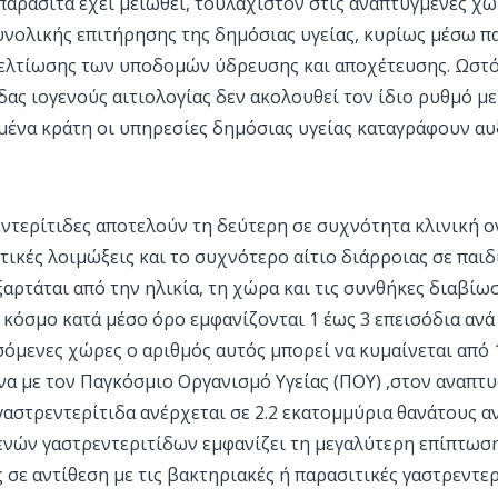
παράσιτα έχει μειωθεί, τουλάχιστον στις αναπτυγμένες χώ
υνολικής επιτήρησης της δημόσιας υγείας, κυρίως μέσω 
ελτίωσης των υποδομών ύδρευσης και αποχέτευσης. Ωστ
δας ιογενούς αιτιολογίας δεν ακολουθεί τον ίδιο ρυθμό με
μένα κράτη οι υπηρεσίες δημόσιας υγείας καταγράφουν α
εντερίτιδες αποτελούν τη δεύτερη σε συχνότητα κλινική ο
τικές λοιμώξεις και το συχνότερο αίτιο διάρροιας σε παιδι
αρτάται από την ηλικία, τη χώρα και τις συνθήκες διαβίω
κόσμο κατά μέσο όρο εμφανίζονται 1 έως 3 επεισόδια ανά 
όμενες χώρες ο αριθμός αυτός μπορεί να κυμαίνεται από 
να με τον Παγκόσμιο Οργανισμό Υγείας (ΠΟΥ) ,στον αναπτ
αστρεντερίτιδα ανέρχεται σε 2.2 εκατομμύρια θανάτους αν
ενών γαστρεντεριτίδων εμφανίζει τη μεγαλύτερη επίπτωση
 σε αντίθεση με τις βακτηριακές ή παρασιτικές γαστρεντερ