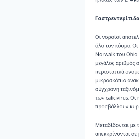
Γαστρεντερίτιδ
Οι νοροϊοί αποτελ
όλο τον κόσμο. Οι
Norwalk του Ohio 
μεγάλος αριθμός 
περιστατικά ονομά
μικροσκόπιο ανακα
σύγχρονη ταξινόμη
των calicivirus. 
προσβάλλουν κυρί
Μεταδίδονται με τ
απεκκρίνονται σε 