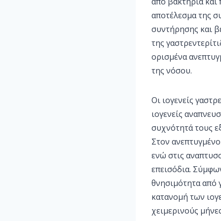
από βακτήρια και 
αποτέλεσμα της σ
συντήρησης και β
της γαστρεντερίτι
ορισμένα ανεπτυγ
της νόσου.
Οι ιογενείς γαστρ
ιογενείς αναπνευσ
συχνότητά τους εξ
Στον ανεπτυγμένο 
ενώ στις αναπτυσσ
επεισόδια. Σύμφω
θνησιμότητα από γ
κατανομή των ιογ
χειμερινούς μήνες