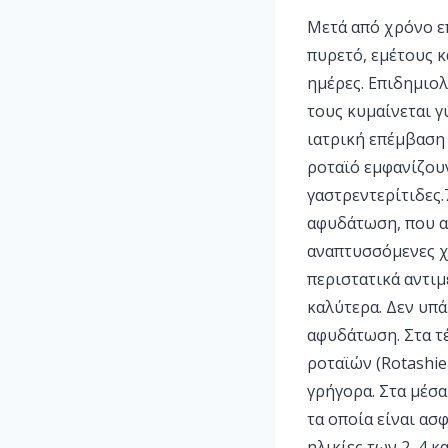
Μετά από χρόνο επ
πυρετό, εμέτους κ
ημέρες. Επιδημιολ
τους κυμαίνεται 
ιατρική επέμβαση 
ροταϊό εμφανίζουν
γαστρεντερίτιδες.
αφυδάτωση, που απ
αναπτυσσόμενες χ
περιστατικά αντιμ
καλύτερα. Δεν υπά
αφυδάτωση. Στα τ
ροταϊών (Rotashi
γρήγορα. Στα μέσα
τα οποία είναι ασ
ηλικίες των 2, 4 κ