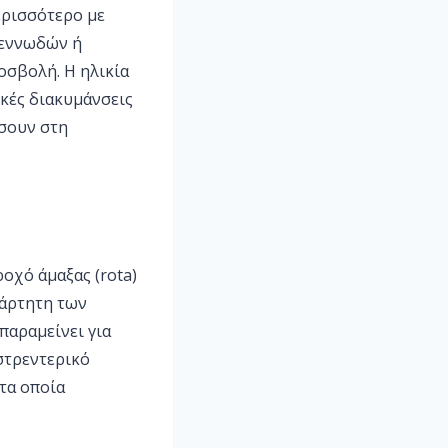
ερισσότερο με
λεννωδών ή
οσβολή. Η ηλικία
ικές διακυμάνσεις
ήσουν στη
οχό άμαξας (rota)
ξάρτητη των
παραμείνει για
αστρεντερικό
τα οποία