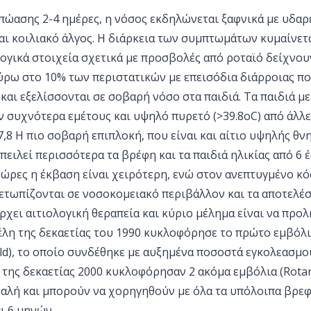
ώασης 2-4 ημέρες, η νόσος εκδηλώνεται ξαφνικά με υδαρε
αι κοιλιακό άλγος. Η διάρκεια των συμπτωμάτων κυμαίνετα
ογικά στοιχεία σχετικά με προσβολές από ροταϊό δείχνου
γύρω στο 10% των περιστατικών με επεισόδια διάρροιας π
και εξελίσσονται σε σοβαρή νόσο στα παιδιά. Τα παιδιά μ
 συχνότερα εμέτους και υψηλό πυρετό (>39.8οC) από άλλε
7,8 Η πιο σοβαρή επιπλοκή, που είναι και αίτιο υψηλής θνη
ειλεί περισσότερα τα βρέφη και τα παιδιά ηλικίας από 6 έ
ώρες η έκβαση είναι χειρότερη, ενώ στον ανεπτυγμένο κό
ετωπίζονται σε νοσοκομειακό περιβάλλον και τα αποτελέσ
ρχει αιτιολογική θεραπεία και κύριο μέλημα είναι να προλ
έλη της δεκαετίας του 1990 κυκλοφόρησε το πρώτο εμβόλι
eld), το οποίο συνδέθηκε με αυξημένα ποσοστά εγκολεασμ
 της δεκαετίας 2000 κυκλοφόρησαν 2 ακόμα εμβόλια (Rotari
φαλή και μπορούν να χορηγηθούν με όλα τα υπόλοιπα βρεφ
αι 6 μηνών.