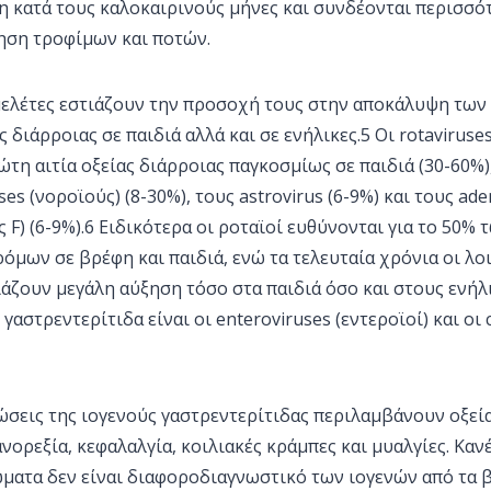
η κατά τους καλοκαιρινούς μήνες και συνδέονται περισσό
ση τροφίμων και ποτών.
μελέτες εστιάζουν την προσοχή τους στην αποκάλυψη των
διάρροιας σε παιδιά αλλά και σε ενήλικες.5 Οι rotaviruses
τη αιτία οξείας διάρροιας παγκοσμίως σε παιδιά (30-60%
es (νοροϊούς) (8-30%), τους astrovirus (6-9%) και τους ad
 F) (6-9%).6 Ειδικότερα οι ροταϊοί ευθύνονται για το 50%
μων σε βρέφη και παιδιά, ενώ τα τελευταία χρόνια οι λο
ζουν μεγάλη αύξηση τόσο στα παιδιά όσο και στους ενήλικ
γαστρεντερίτιδα είναι οι enteroviruses (εντεροϊοί) και οι 
ώσεις της ιογενούς γαστρεντερίτιδας περιλαμβάνουν οξεία
ανορεξία, κεφαλαλγία, κοιλιακές κράμπες και μυαλγίες. Καν
ατα δεν είναι διαφοροδιαγνωστικό των ιογενών από τα 