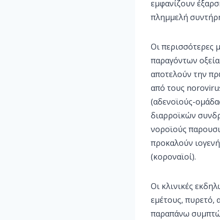
εμφανίζουν έξαρσ
πλημμελή συντήρη
Οι περισσότερες 
παραγόντων οξείας 
αποτελούν την πρώ
από τους norovirus
(αδενοϊούς-ομάδας
διαρροϊκών συνδρό
νοροϊούς παρουσιά
προκαλούν ιογενή 
(κοροναϊοί).
Οι κλινικές εκδηλ
εμέτους, πυρετό, 
παραπάνω συμπτώμ