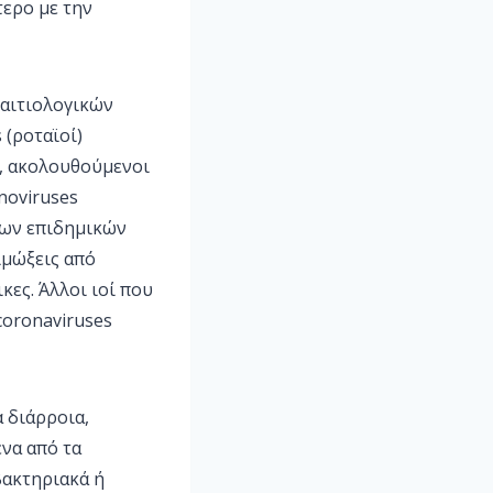
τερο με την
 αιτιολογικών
 (ροταϊοί)
), ακολουθούμενοι
enoviruses
 των επιδημικών
ιμώξεις από
ες. Άλλοι ιοί που
coronaviruses
 διάρροια,
ένα από τα
βακτηριακά ή