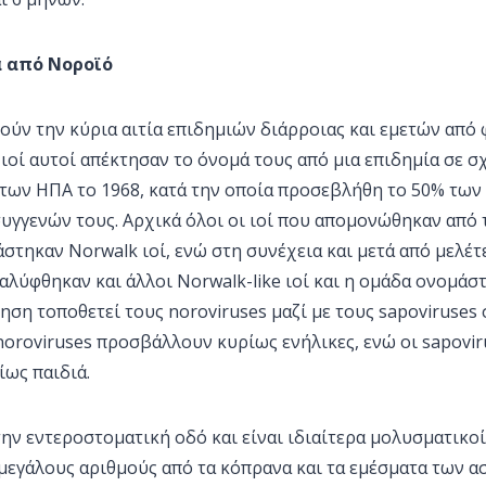
α από Νοροϊό
ούν την κύρια αιτία επιδημιών διάρροιας και εμετών από 
 ιοί αυτοί απέκτησαν το όνομά τους από μια επιδημία σε σ
των ΗΠΑ το 1968, κατά την οποία προσεβλήθη το 50% των 
συγγενών τους. Αρχικά όλοι οι ιοί που απομονώθηκαν από
στηκαν Norwalk ιοί, ενώ στη συνέχεια και μετά από μελέτ
λύφθηκαν και άλλοι Norwalk-like ιοί και η ομάδα ονομάστ
ση τοποθετεί τους noroviruses μαζί με τους sapoviruses 
Οι noroviruses προσβάλλουν κυρίως ενήλικες, ενώ οι sapovi
ως παιδιά.
ην εντεροστοματική οδό και είναι ιδιαίτερα μολυσματικο
μεγάλους αριθμούς από τα κόπρανα και τα εμέσματα των α