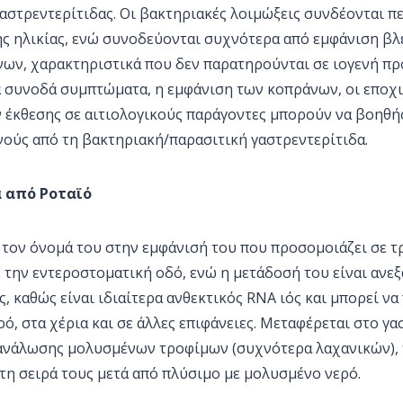
γαστρεντερίτιδας. Οι βακτηριακές λοιμώξεις συνδέονται π
ης ηλικίας, ενώ συνοδεύονται συχνότερα από εμφάνιση β
ων, χαρακτηριστικά που δεν παρατηρούνται σε ιογενή πρ
τα συνοδά συμπτώματα, η εμφάνιση των κοπράνων, οι εποχ
ν έκθεσης σε αιτιολογικούς παράγοντες μπορούν να βοηθ
νούς από τη βακτηριακή/παρασιτική γαστρεντερίτιδα.
 από Ροταϊό
 τον όνομά του στην εμφάνισή του που προσομοιάζει σε τρ
ε την εντεροστοματική οδό, ενώ η μετάδοσή του είναι ανε
, καθώς είναι ιδιαίτερα ανθεκτικός RNA ιός και μπορεί να 
ό, στα χέρια και σε άλλες επιφάνειες. Μεταφέρεται στο γ
νάλωσης μολυσμένων τροφίμων (συχνότερα λαχανικών), 
τη σειρά τους μετά από πλύσιμο με μολυσμένο νερό.