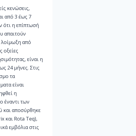
ίς κενώσεις,
ι από 3 έως 7
ν ότι η επίπτωσή
ου απαιτούν
ε λοίμωξη από
ς οξείες
σιμότητας, είναι η
ως 24 μήνες. Στις
σμο τα
ματα είναι
ηφθεί η
ο έναντι των
ού και αποσύρθηκε
x και Rota Teq),
ικά εμβόλια στις