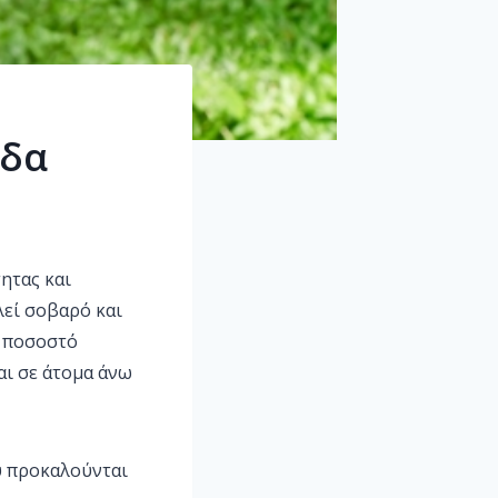
ιδα
ητας και
λεί σοβαρό και
ο ποσοστό
αι σε άτομα άνω
υ προκαλούνται