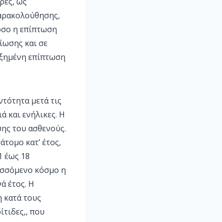
ρες, ως
παρακολούθησης,
όσο η επίπτωση
ίωσης και σε
υξημένη επίπτωση
ντότητα μετά τις
ά και ενήλικες. Η
σης του ασθενούς.
άτομο κατ’ έτος,
1 έως 18
υσσόμενο κόσμο η
ά έτος. Η
 κατά τους
ίτιδες,, που