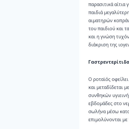
παρασιτικά αίτια 
παιδιά μεγαλύτερ
αιματηρών κοπράν
του παιδιού και 
και η γνώση τυχό
διάκριση της ιογε
Γαστρεντερίτιδα
Ο ροταϊός οφείλει
και μεταδίδεται μ
συνθηκών υγιεινής
εβδομάδες στο νερ
σωλήνα μέσω κατα
επιμολύνονται με 