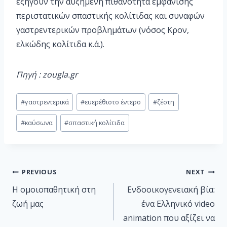
εξηγούν την αυξημένη πιθανότητα εμφάνισης
περιστατικών σπαστικής κολίτιδας και συναφών
γαστρεντερικών προβλημάτων (νόσος Κρον,
ελκώδης κολίτιδα κ.ά.).
Πηγή : zougla.gr
#
γαστρεντερικά
#
ευερέθιστο έντερο
#
ζέστη
#
καύσωνα
#
σπαστική κολίτιδα
PREVIOUS
NEXT
Η ομοιοπαθητική στη
Ενδοοικογενειακή βία:
ζωή μας
ένα Ελληνικό video
animation που αξίζει να