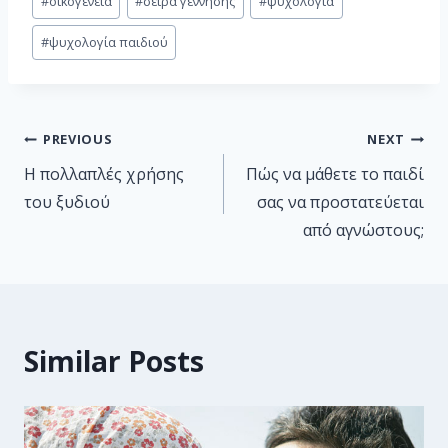
#
οικογένεια
#
σειρά γέννησης
#
ψυχολογία
#
ψυχολογία παιδιού
PREVIOUS
NEXT
Η πολλαπλές χρήσης
Πώς να μάθετε το παιδί
του ξυδιού
σας να προστατεύεται
από αγνώστους;
Similar Posts