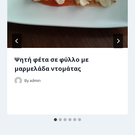
Ψητή φέτα σε φύλλο µε
µαρµελάδα ντοµάτας
By
admin