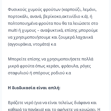
Φυσικούς χυμούς φρούτων (καρπούζι, λεμόνι,
πορτοκάλι, ανανά, βερίκοκο,ακτινίδιο κ.ά), ή
πολτοποιημένα φρούτα που θα τα λειώσετε στο
multi ή χυμους – αναψυκτικά, επίσης μπορούμε
να χρησιμοποιήσουμε και ζουμερά λαχανικά
(αγγουράκια, ντομάτα) κ.α
Μπορείτε επίσης να χρησιμοποιήσετε πολλά
μικρά φρούτα όπως κεράσι, φράουλα, ρόγες
σταφυλιού ή σπόρους ροδιού κ.α
Η διαδικασία είναι απλή:
Βράζετε νερό (για να είναι τελείως διάφανα και
καθαρά τα παγάκια) και το αφήνετε να κρυώσει. Η