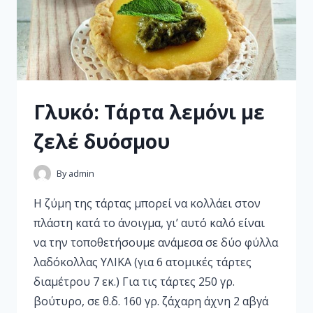
Γλυκό: Τάρτα λεμόνι με
ζελέ δυόσμου
By
admin
Η ζύµη της τάρτας μπορεί να κολλάει στον
πλάστη κατά το άνοιγμα, γι’ αυτό καλό είναι
να την τοποθετήσουμε ανάµεσα σε δύο φύλλα
λαδόκολλας ΥΛΙΚΑ (για 6 ατομικές τάρτες
διαμέτρου 7 εκ.) Για τις τάρτες 250 γρ.
βούτυρο, σε θ.δ. 160 γρ. ζάχαρη άχνη 2 αβγά