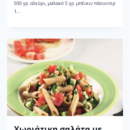
500 γρ. αλεύρι, μαλακό 5 γρ. μπέικιν πάουντερ
1…
Χωριάτικη σαλάτα με