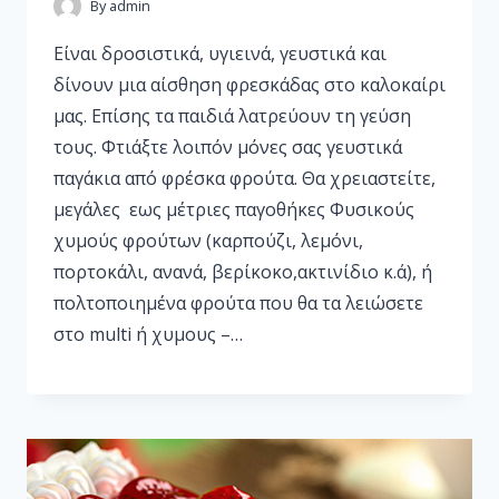
By
admin
Είναι δροσιστικά, υγιεινά, γευστικά και
δίνουν μια αίσθηση φρεσκάδας στο καλοκαίρι
μας. Επίσης τα παιδιά λατρεύουν τη γεύση
τους. Φτιάξτε λοιπόν μόνες σας γευστικά
παγάκια από φρέσκα φρούτα. Θα χρειαστείτε,
μεγάλες εως μέτριες παγοθήκες Φυσικούς
χυμούς φρούτων (καρπούζι, λεμόνι,
πορτοκάλι, ανανά, βερίκοκο,ακτινίδιο κ.ά), ή
πολτοποιημένα φρούτα που θα τα λειώσετε
στο multi ή χυμους –…