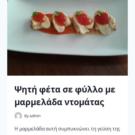
Ψητή φέτα σε φύλλο µε
µαρµελάδα ντοµάτας
By
admin
Η µαρµελάδα αυτή συµπυκνώνει τη γεύση της