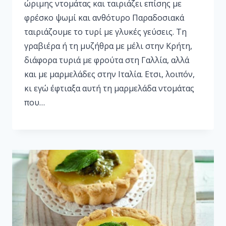
ώριµης ντοµάτας και ταιριάζει επίσης µε
φρέσκο ψωµί και ανθότυρο Παραδοσιακά
ταιριάζουµε το τυρί µε γλυκές γεύσεις. Τη
γραβιέρα ή τη µυζήθρα µε µέλι στην Κρήτη,
διάφορα τυριά µε φρούτα στη Γαλλία, αλλά
και µε µαρµελάδες στην Ιταλία. Ετσι, λοιπόν,
κι εγώ έφτιαξα αυτή τη µαρµελάδα ντοµάτας
που…