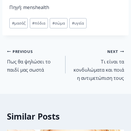
Πηγή: menshealth
#
μασάζ
#
πόδια
#
σώμα
#
υγεία
PREVIOUS
NEXT
Πως θα ψηλώσει το
Τι είναι τα
παιδί μας σωστά
κονδυλώματα και ποιά
η αντιμετώπιση τους
Similar Posts