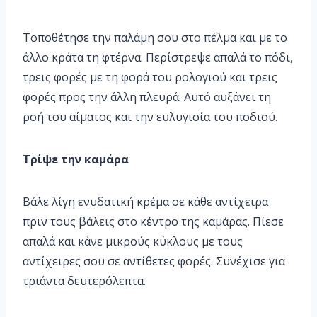
Τοποθέτησε την πα­λάμη σου στο πέλ­μα και με το
άλ­λο κράτα τη φτέρ­να. Περίστρε­ψε απαλά το πόδι,
τρεις φορές με τη φορά του ρολο­γιού και τρεις
φο­ρές προς την άλλη πλευρά. Αυτό αυξά­νει τη
ροή του αίμα­τος και την ευλυγι­σία του ποδιού.
Τρίψε την καμάρα
Βάλε λίγη ενυδατική κρέμα σε κάθε αντίχειρα
πριν τους βάλεις στο κέντρο της καμάρας. Πίεσε
απαλά και κάνε μι­κρούς κύκλους με τους
αντίχειρες σου σε αντίθετες φορές. Συνέχισε για
τριά­ντα δευτερόλεπτα.