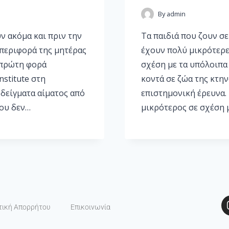
By
admin
ν ακόμα και πριν την
Τα παιδιά που ζουν σ
περιφορά της μητέρας
έχουν πολύ μικρότερε
α πρώτη φορά
σχέση με τα υπόλοιπα 
nstitute στη
κοντά σε ζώα της κτη
δείγματα αίματος από
επιστημονική έρευνα. 
που δεν…
μικρότερος σε σχέση 
τική Απορρήτου
Επικοινωνία