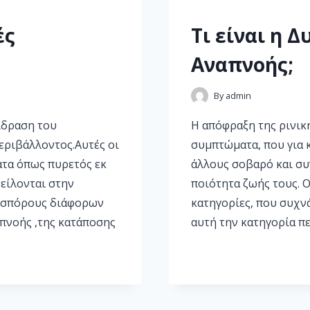
ές
Τι είναι η 
Αναπνοής;
By
admin
ίδραση του
Η απόφραξη της ρινικ
εριβάλλοντος.Αυτές οι
συμπτώματα, που για 
ατα όπως πυρετός εκ
άλλους σοβαρό και συ
φείλονται στην
ποιότητα ζωής τους. Ο
ς σπόρους διάφορων
κατηγορίες, που συχν
πνοής ,της κατάποσης
αυτή την κατηγορία π