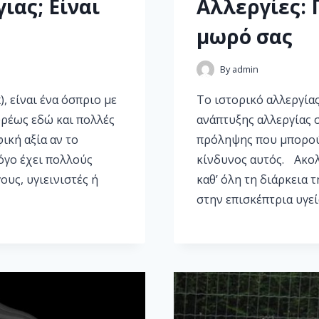
ιας; Είναι
Αλλεργίες: 
μωρό σας
By
admin
), είναι ένα όσπριο με
Το ιστορικό αλλεργίας
υρέως εδώ και πολλές
ανάπτυξης αλλεργίας 
ική αξία αν το
πρόληψης που μπορούν
λόγο έχει πολλούς
κίνδυνος αυτός. Ακολ
υς, υγιεινιστές ή
καθ’ όλη τη διάρκεια 
στην επισκέπτρια υγεί