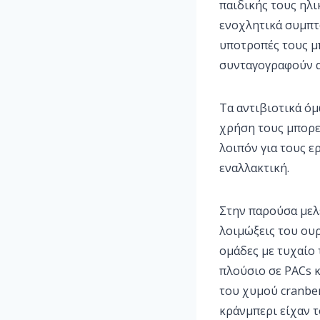
παιδικής τους ηλι
ενοχλητικά συμπτ
υποτροπές τους μ
συνταγογραφούν α
Τα αντιβιοτικά όμ
χρήση τους μπορε
λοιπόν για τους ε
εναλλακτική.
Στην παρούσα μελ
λοιμώξεις του ου
ομάδες με τυχαίο 
πλούσιο σε PACs κ
του χυμού cranbe
κράνμπερι είχαν 