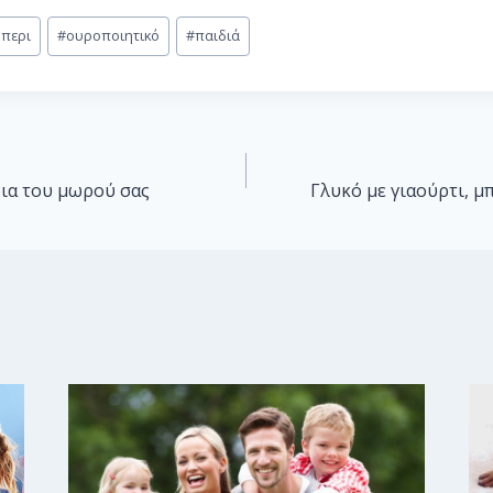
μπερι
#
ουροποιητικό
#
παιδιά
ρια του μωρού σας
Γλυκό με γιαούρτι, μ