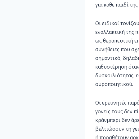
για κάθε παιδί τη
Οι ειδικοί τονίζο
εναλλακτική της 
ως θεραπευτική επ
συνήθειες που σχε
σημαντικό, δηλαδή
καθυστέρηση όταν
δυσκοιλιότητας, 
ουροποιητικού.
Οι ερευνητές παρά
γονείς τους δεν π
κράνμπερι δεν άρε
βελτιώσουν τη γε
ή προσθέτουν αρκε