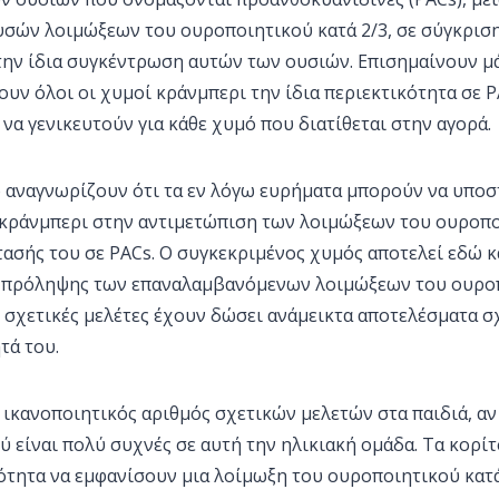
σών λοιμώξεων του ουροποιητικού κατά 2/3, σε σύγκριση
την ίδια συγκέντρωση αυτών των ουσιών. Επισημαίνουν μά
ουν όλοι οι χυμοί κράνμπερι την ίδια περιεκτικότητα σε P
να γενικευτούν για κάθε χυμό που διατίθεται στην αγορά.
ο αναγνωρίζουν ότι τα εν λόγω ευρήματα μπορούν να υποσ
κράνμπερι στην αντιμετώπιση των λοιμώξεων του ουροποι
ασής του σε PACs. Ο συγκεκριμένος χυμός αποτελεί εδώ κ
 πρόληψης των επαναλαμβανόμενων λοιμώξεων του ουροπο
οι σχετικές μελέτες έχουν δώσει ανάμεικτα αποτελέσματα σ
τά του.
ικανοποιητικός αριθμός σχετικών μελετών στα παιδιά, αν 
 είναι πολύ συχνές σε αυτή την ηλικιακή ομάδα. Τα κορί
ότητα να εμφανίσουν μια λοίμωξη του ουροποιητικού κατά