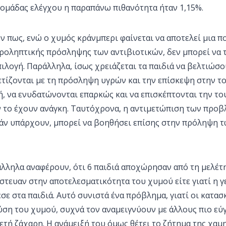
ς ομάδας ελέγχου η παραπάνω πιθανότητα ήταν 1,15%.
υν πως, ενώ ο χυμός κράνμπερι φαίνεται να αποτελεί μια π
προληπτικής πρόσληψης των αντιβιοτικών, δεν μπορεί να 
ιλογή. Παράλληλα, ίσως χρειάζεται τα παιδιά να βελτιώσο
τίζονται με τη πρόσληψη υγρών και την επίσκεψη στην το
, να ενυδατώνονται επαρκώς και να επισκέπτονται την το
 το έχουν ανάγκη. Ταυτόχρονα, η αντιμετώπιση των προ
εάν υπάρχουν, μπορεί να βοηθήσει επίσης στην πρόληψη 
λληλα αναφέρουν, ότι 6 παιδιά αποχώρησαν από τη μελέτη 
ίστευαν στην αποτελεσματικότητα του χυμού είτε γιατί η 
σε στα παιδιά. Αυτό συνιστά ένα πρόβλημα, γιατί οι κατασκ
ύση του χυμού, συχνά τον αναμειγνύουν με άλλους πιο εύ
τή ζάχαρη. Η ανάμειξή του όμως θέτει το ζήτημα της χαμ