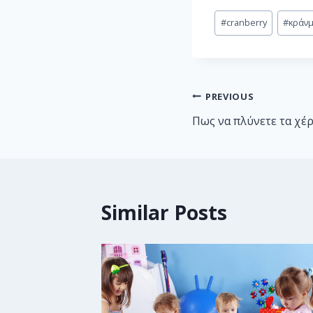
#
cranberry
#
κράν
PREVIOUS
Πως να πλύνετε τα χέ
Similar Posts