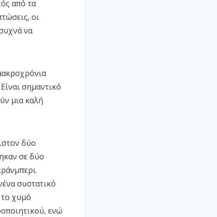
τός από τα
τώσεις, οι
 συχνά να
 μακροχρόνια
 Είναι σημαντικό
ύν μια καλή
ιστον δύο
ηκαν σε δύο
κράνμπερι
νένα συστατικό
 το χυμό
ροποιητικού, ενώ