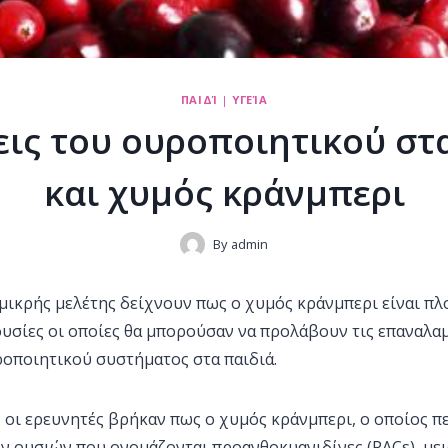
ΠΑΙΔΊ
|
ΥΓΕΊΑ
ις του ουροποιητικού στ
και χυμός κράνμπερι
By
admin
μικρής μελέτης δείχνουν πως ο χυμός κράνμπερι είναι πλ
ουσίες οι οποίες θα μπορούσαν να προλάβουν τις επαναλ
ροποιητικού συστήματος στα παιδιά.
 οι ερευνητές βρήκαν πως ο χυμός κράνμπερι, ο οποίος π
ν ουσιών που ονομάζονται προανθοκυανιδίνες (PACs), μει