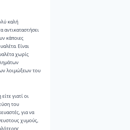
ολύ καλή
τα αντικαταστήσει
υν κάποιες
υαλέτα. Είναι
υαλέτα χωρίς
βλημάτων
των λοιμώξεων του
είτε γιατί οι
γεύση του
ευαστές, για να
γευστους χυμούς,
ηλότερης