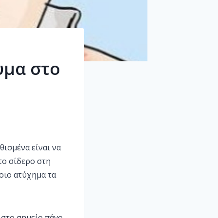
υμα στο
θισμένα είναι να
το σίδερο στη
τοιο ατύχημα τα
 στο σημείο πάγο,