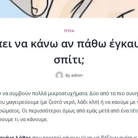
ΥΓΕΊΑ
πει να κάνω αν πάθω έγκα
σπίτι;
By
admin
ν να συμβούν πολλά μικροατυχήματα. Δύο από τα πιο συνη
υ μαγειρεύουμε (με ζεστό νερό, λάδι κλπ) ή να καούμε με 
ρώματος. Οι περισσότεροι όμως από εμάς μετά από ένα τέ
ρουμε τι να κάνουμε.
σμένο λάθος
που αρκετοί κάνουν είναι να βάζουν αμέσως