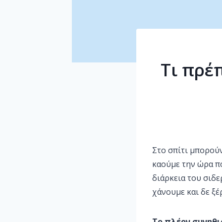
Τι πρέ
Στο σπίτι μπορού
καούμε την ώρα πο
διάρκεια του σιδε
χάνουμε και δε ξέ
Το πλέον συνηθι