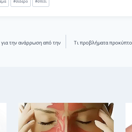
ρεμα
#
σίδερο
#
σπίτι
ι για την ανάρρωση από την
Τι προβλήματα προκύπτο