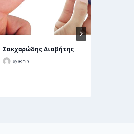
Σακχαρώδης Διαβήτης
Τι είν
νοσήμα
By
admin
αυτά;
By
adm