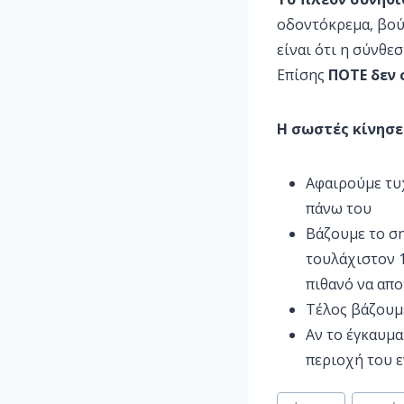
οδοντόκρεμα, βούτ
είναι ότι η σύνθε
Επίσης
ΠΟΤΕ δεν
Η σωστές κίνησ
Αφαιρούμε τυ
πάνω του
Βάζουμε το ση
τουλάχιστον 1
πιθανό να απο
Τέλος βάζουμε
Αν το έγκαυμα
περιοχή του ε