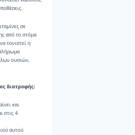
ϋποθέσεις.
ιταμίνες σε
ης από το στόμα
να τονιστεί η
μπλήρωμα
άλλων ουσιών,
ος διατροφής:
ίνει και
 στις 4
πιού αυτού