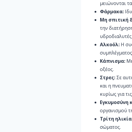
μειώνονται τα
Φάρμακα:
Ιδι
Μη σπιτική 
την διατήρηση
υδροδιαλυτές 
Αλκοόλ:
Η συ
συμπλέγματος
Κάπνισμα:
Με
οξέος.
Στρες:
Σε αυτ
και η πνευματ
κυρίως για τις
Εγκυμοσύνη 
οργανισμού τη
Τρίτη ηλικί
σώματος.