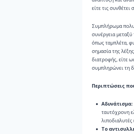
είτε τις συνθέτει
Συμπλήρωμα πολυβ
συνέργεια μεταξύ
όπως ταμπλέτα, φ
σημασία της λέξη
διατροφής, είτε ω
συμπληρώνει τη δ
Περιπτώσεις πο
Αδυνάτισμα:
ταυτόχρονη ε
λιποδιαλυτές (
Το αντισυλλ