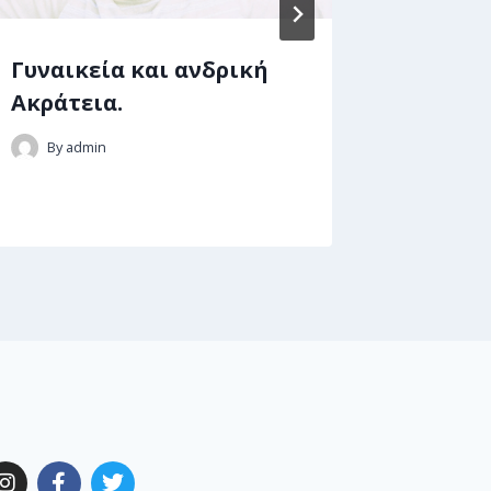
Γυναικεία και ανδρική
Με ποι
Ακράτεια.
να ανα
άρρωσ
By
admin
By
adm