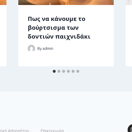
Πως να κάνουμε το
βούρτσισμα των
δοντιών παιχνιδάκι
By
admin
τική Απορρήτου
Επικοινωνία