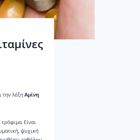
ιταμίνες
ι την λέξη
Αμίνη
 τρόφιμα. Είναι
ωματική, ψυχική
συνθέσει καθόλου,