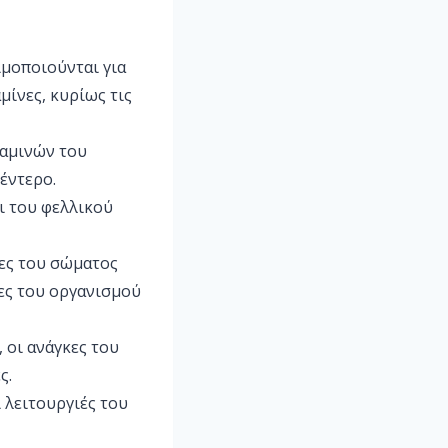
ιμοποιούνται για
ίνες, κυρίως τις
ταμινών του
έντερο.
αι του φελλικού
ίες του σώματος
κες του οργανισμού
 οι ανάγκες του
ς.
ι λειτουργιές του