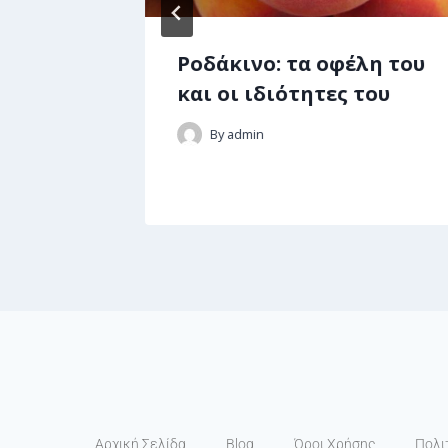
Ροδάκινο: τα οφέλη του
 ποιά η
και οι ιδιότητες του
υς
By
admin
Αρχική Σελίδα
Blog
Όροι Χρήσης
Πολι