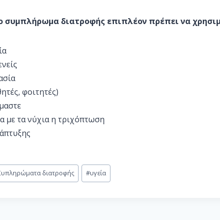
ο συμπλήρωμα διατροφής επιπλέον πρέπει να χρησιμ
ία
ενείς
ασία
θητές, φοιτητές)
μαστε
α με τα νύχια η τριχόπτωση
νάπτυξης
Συπληρώματα διατροφής
#
υγεία