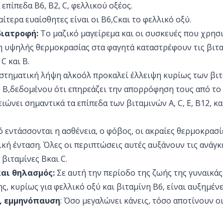
 επίπεδα B6, B2, C, φελλικού οξέος.
αίτερα ευαίσθητες είναι οι B6,Cκαι το φελλικό οξύ.
διατροφή:
Το μαζικό μαγείρεμα και οι συσκευές που χρησ
 υψηλής θερμοκρασίας στα φαγητά καταστρέφουν τις βιταμ
C και B.
στηματική λήψη αλκοόλ προκαλεί έλλειψη κυρίως των βι
 B,δεδομένου ότι επηρεάζει την απορρόφηση τους από το 
ιώνει σημαντικά τα επίπεδα των βιταμινών A, C, E, B12, κ
ό εντάσσονται η ασθένεια, ο φόβος, οι ακραίες θερμοκρασ
ική ένταση. Όλες οι περιπτώσεις αυτές αυξάνουν τις ανάγ
 βιταμίνες Bκαι C.
και θηλασμός:
Σε αυτή την περίοδο της ζωής της γυναικάς,
ς, κυρίως για φελλικό οξύ και βιταμίνη B6, είναι αυξημένε
α, εμμηνόπαυση
: Όσο μεγαλώνει κάνεις, τόσο αποτίνουν ο