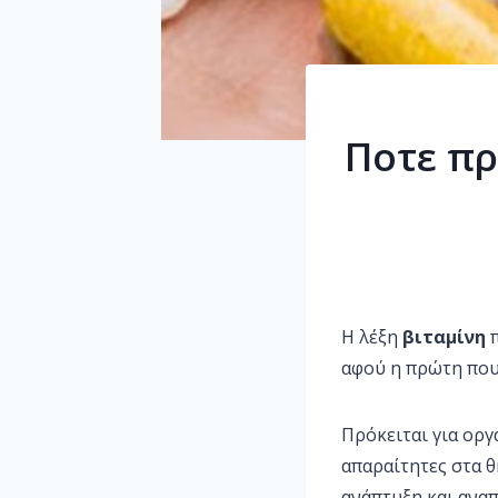
Ποτε πρ
Η λέξη
βιταμίνη
π
αφού η πρώτη που
Πρόκειται για οργ
απαραίτητες στα 
ανάπτυξη και αναπ