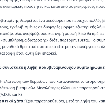
 σε ανεπαρκείς ποσότητες και κάτω από συγκεκριμένες προ
ιταμίνης θεωρείται ένα σκεύασμα που περιέχει πολλές β
 τους, εγκλωβισμένες σε διαφορές μορφές εξωτερικής λήψ
υτοκάψουλα, αναβράζουσα και υγρή μορφή. Εδώ θα πρέπει 
ς «συμπλήρωμα διατροφής» διότι παρερμηνευέται. Το συ
ς μοναδικό θρεπτικό συστατικό είτε με την συνέργεια κι 
ιατροφή όταν αυτή δεν επαρκεί.
υ συνιστάτε η λήψη πολυβιταμινούχου συμπληρώματ
Η ελάττωση των θερμίδων που καταναλώνει το άτομο σημα
λάττωση βιταμινών. Μεγαλύτερες ελλείψεις παρατηρούνται
A,D,E, και K).
ηπτικό χάπι:
Έχει παρατηρηθεί ότι, μετά τη λήψη του χα