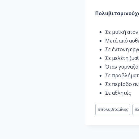
Πολυβιταμινούχ
Σε μυϊκή ατον
Μετά από ασθ
Σε έντονη εργ
Σε μελέτη (μα
Όταν γυμναζό
Σε προβλήματ
Σε περίοδο α
Σε αθλητές
#
πολυβιταμίνες
#