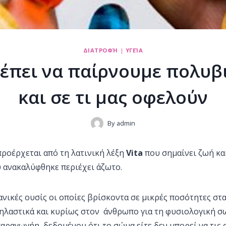
ΔΙΑΤΡΟΦΉ
|
ΥΓΕΊΑ
έπει να παίρνουμε πολυβ
και σε τι μας οφελούν
By
admin
ροέρχεται από τη λατινική λέξη
Vita
που σημαίνει ζωή κα
 ανακαλύφθηκε περιέχει άζωτο.
ανικές ουσίς οι οποίες βρίσκοντα σε μικρές ποσότητες στα
θηλαστικά και κυρίως στον άνθρωπο για τη φυσιολογική σ
αραγωγήη, δεδομένου ότι το σώμα είτε δεν μπορεί να τις 