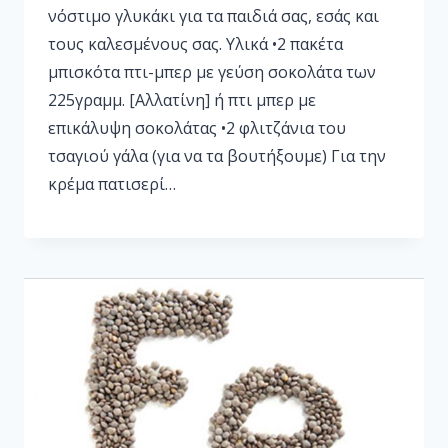
νόστιμο γλυκάκι για τα παιδιά σας, εσάς και
τους καλεσμένους σας. Υλικά •2 πακέτα
μπισκότα πτι-μπερ με γεύση σοκολάτα των
225γραμμ. [Αλλατίνη] ή πτι μπερ με
επικάλυψη σοκολάτας •2 φλιτζάνια του
τσαγιού γάλα (για να τα βουτήξουμε) Για την
κρέμα πατισερί…