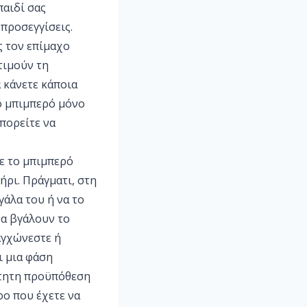
παιδί σας
προσεγγίσεις.
ς τον επίμαχο
τιμούν τη
 κάνετε κάποια
το μπιμπερό μόνο
μπορείτε να
με το μπιμπερό
τήρι. Πράγματι, στη
γάλα του ή να το
να βγάλουν το
αγχώνεστε ή
ι μια φάση
ίτητη προϋπόθεση
ρο που έχετε να