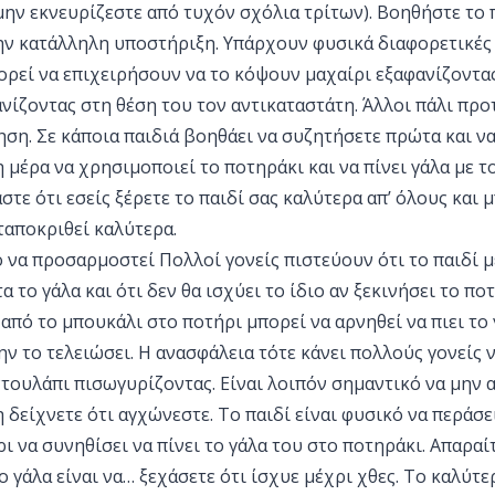
ην εκνευρίζεστε από τυχόν σχόλια τρίτων). Βοηθήστε το 
ην κατάλληλη υποστήριξη. Υπάρχουν φυσικά διαφορετικές 
ορεί να επιχειρήσουν να το κόψουν μαχαίρι εξαφανίζοντα
νίζοντας στη θέση του τον αντικαταστάτη. Άλλοι πάλι προ
ση. Σε κάποια παιδιά βοηθάει να συζητήσετε πρώτα και να
η μέρα να χρησιμοποιεί το ποτηράκι και να πίνει γάλα με 
στε ότι εσείς ξέρετε το παιδί σας καλύτερα απ’ όλους και 
ταποκριθεί καλύτερα.
 να προσαρμοστεί Πολλοί γονείς πιστεύουν ότι το παιδί 
α το γάλα και ότι δεν θα ισχύει το ίδιο αν ξεκινήσει το πο
από το μπουκάλι στο ποτήρι μπορεί να αρνηθεί να πιει το 
μην το τελειώσει. Η ανασφάλεια τότε κάνει πολλούς γονείς 
τουλάπι πισωγυρίζοντας. Είναι λοιπόν σημαντικό να μην 
 δείχνετε ότι αγχώνεστε. Το παιδί είναι φυσικό να περάσε
 να συνηθίσει να πίνει το γάλα του στο ποτηράκι. Απαρα
το γάλα είναι να… ξεχάσετε ότι ίσχυε μέχρι χθες. Το καλύτε