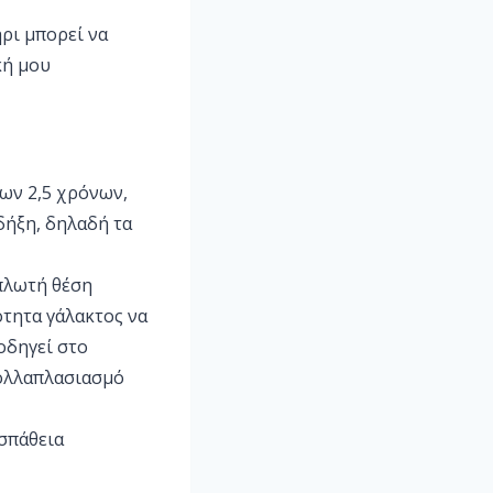
ήρι μπορεί να
κή μου
των 2,5 χρόνων,
δήξη, δηλαδή τα
απλωτή θέση
σότητα γάλακτος να
οδηγεί στο
πολλαπλασιασμό
σπάθεια