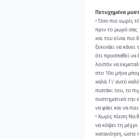
Πετυχημένα μυσ
• Όσο πιο νωρίς τ
πριν το μωρό σας 
και του είναι πιο
ξεκινάει να κάνει
ότι προσπαθεί να 
λοιπόν να εκμεταλ
στο 10ο μήνα μπορ
καλά. Γι’ αυτό καλ
πιατάκι του, το π
συστηματικά την ε
να φάει και να πιε
• Χωρίς πίεση Να 
να κόψει τη μέχρι
κατανόηση, ώστε η