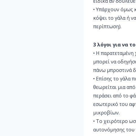
ειδικά αν δουλεύει
• Υπάρχουν όμως κ
κόψει το γάλα ή ν
περίπτωση).
3 λόγοι για να τ
• Η παρατεταμένη 
μπορεί να οδηγήσ
πάνω μπροστινά δό
• Επίσης το γάλα 
θεωρείται μια από 
περάσει από το φά
εσωτερικό του αφτ
μικροβίων.
• Το χειρότερο ω
αυτονόμησης του 