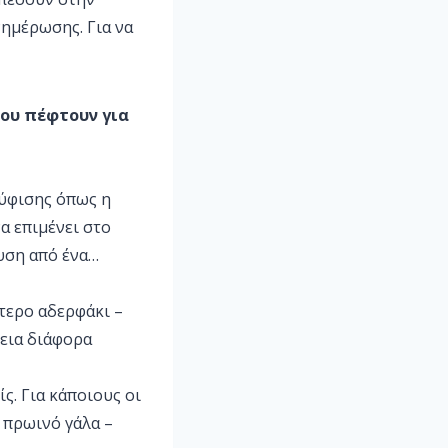
ημέρωσης. Για να
που πέφτουν για
ούφισης όπως η
να επιμένει στο
αυση από ένα…
ότερο αδερφάκι –
πεια διάφορα
ς. Για κάποιους οι
 πρωινό γάλα –