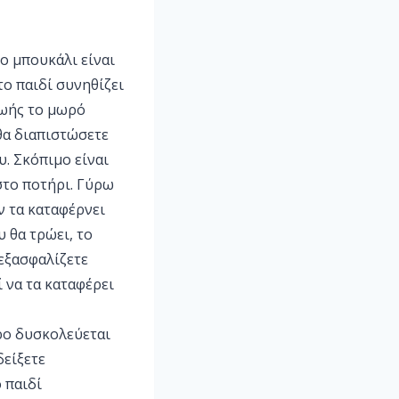
το μπουκάλι είναι
το παιδί συνηθίζει
ζωής το μωρό
θα διαπιστώσετε
υ. Σκόπιμο είναι
στο ποτήρι. Γύρω
ν τα καταφέρνει
υ θα τρώει, το
 εξασφαλίζετε
 να τα καταφέρει
ερο δυσκολεύεται
δείξετε
 παιδί