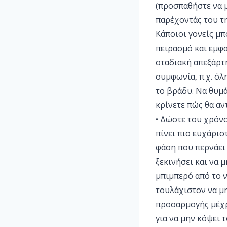
(προσπαθήστε να μ
παρέχοντάς του τ
Κάποιοι γονείς μπ
πειρασμό και εμφα
σταδιακή απεξάρτη
συμφωνία, π.χ. όλ
το βράδυ. Να θυμά
κρίνετε πώς θα αν
• Δώστε του χρόνο
πίνει πιο ευχάριστ
φάση που περνάει 
ξεκινήσει και να 
μπιμπερό από το ν
τουλάχιστον να μη
προσαρμογής μέχρι
για να μην κόψει 