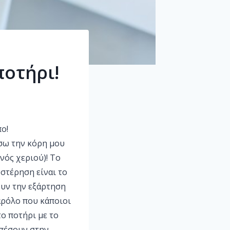
ποτήρι!
ο!
ίσω την κόρη μου
νός χεριού)! Το
υστέρηση είναι το
ουν την εξάρτηση
Παρόλο που κάποιοι
ο ποτήρι με το
 πέσουν στην