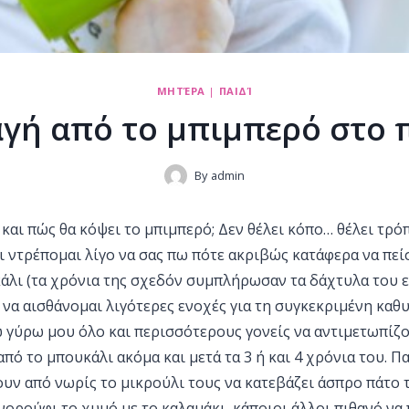
ΜΗΤΈΡΑ
|
ΠΑΙΔΊ
γή από το μπιμπερό στο 
By
admin
και πώς θα κόψει το μπιμπερό; Δεν θέλει κόπο… θέλει τρόπ
τι ντρέπομαι λίγο να σας πω πότε ακριβώς κατάφερα να πε
άλι (τα χρόνια της σχεδόν συμπλήρωσαν τα δάχτυλα του ε
 να αισθάνομαι λιγότερες ενοχές για τη συγκεκριμένη καθ
ω γύρω μου όλο και περισσότερους γονείς να αντιμετωπίζ
από το μπουκάλι ακόμα και μετά τα 3 ή και 4 χρόνια του. 
ν από νωρίς το μικρούλι τους να κατεβάζει άσπρο πάτο τ
ονορούφι το χυμό με το καλαμάκι, κάποιοι άλλοι πιθανό να