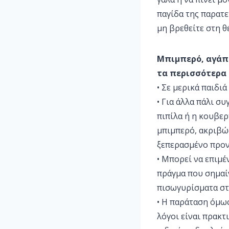
παγίδα της παρατ
μη βρεθείτε στη θ
Μπιμπερό, αγάπη
τα περισσότερα π
• Σε μερικά παιδι
• Για άλλα πάλι σ
πιπίλα ή η κουβερ
μπιμπερό, ακριβώς
ξεπερασμένο προν
• Μπορεί να επιμέ
πράγμα που σημαίν
πισωγυρίσματα στ
• Η παράταση όμως
λόγοι είναι πρακτ