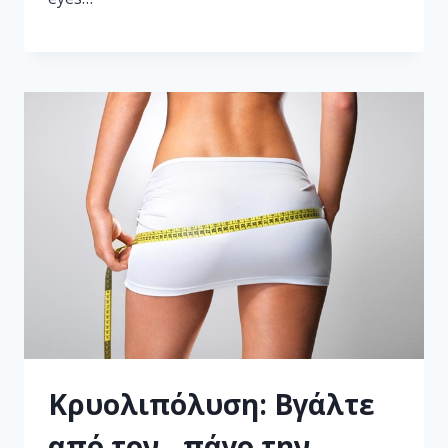
Κρυολιπόλυση: Βγάλτε
από τον…πάγο την