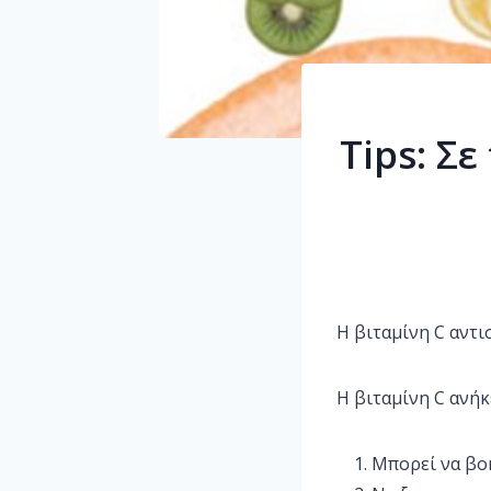
Tips: Σ
Η βιταμίνη C αντ
Η βιταμίνη C ανήκ
Μπορεί να βο