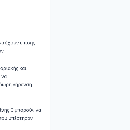
να έχουν επίσης
ν.
Μοριακής και
 να
πρόωρη γήρανση
ίνης C μπορούν να
που υπέστησαν