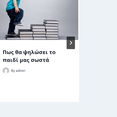
Πως θα ψηλώσει το
Οι τύπ
παιδί μας σωστά
συμπτ
παιδικ
By
admin
By
adm