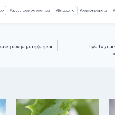
μού
#
ανοσοποιητικό σύστημα
#
βιταμίνη c
#
συμπληρώματα
#
ματική άσκηση, στη ζωή και
Tips: Τα χημ
π