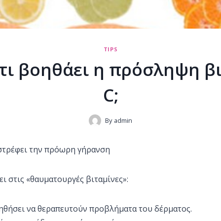
TIPS
ε τι βοηθάει η πρόσληψη β
C;
By
admin
ιστρέφει την πρόωρη γήρανση
ει στις «θαυματουργές βιταμίνες»:
ηθήσει να θεραπευτούν προβλήματα του δέρματος.