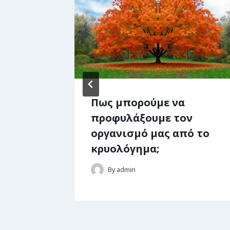
ση
Πως μπορούμε να
ή
προφυλάξουμε τον
οργανισμό μας από το
κρυολόγημα;
By
admin