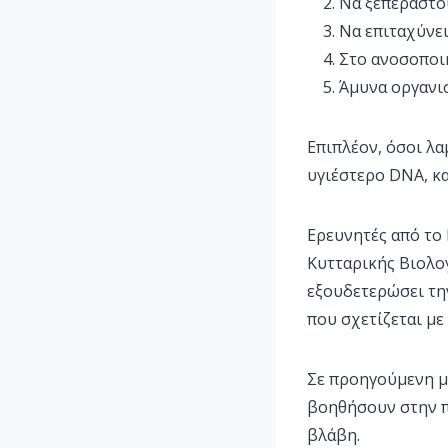
Να ξεπεραστο
Να επιταχύνε
Στο ανοσοποι
Άμυνα οργανι
Επιπλέον, όσοι λ
υγιέστερο DNA, κ
Ερευνητές από το 
Κυτταρικής Βιολογ
εξουδετερώσει τη
που σχετίζεται με
Σε προηγούμενη μ
βοηθήσουν στην 
βλάβη.