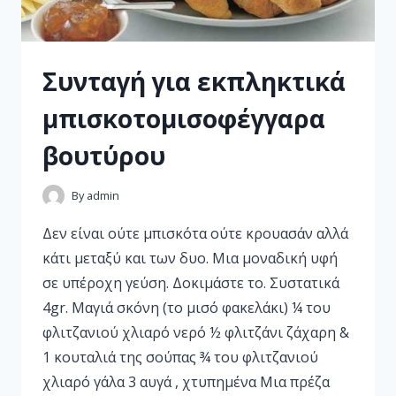
Συνταγή για εκπληκτικά
μπισκοτομισοφέγγαρα
βουτύρου
By
admin
Δεν είναι ούτε μπισκότα ούτε κρουασάν αλλά
κάτι μεταξύ και των δυο. Μια μοναδική υφή
σε υπέροχη γεύση. Δοκιμάστε το. Συστατικά
4gr. Μαγιά σκόνη (το μισό φακελάκι) ¼ του
φλιτζανιού χλιαρό νερό ½ φλιτζάνι ζάχαρη &
1 κουταλιά της σούπας ¾ του φλιτζανιού
χλιαρό γάλα 3 αυγά , χτυπημένα Μια πρέζα