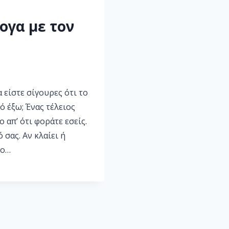
ογα με τον
 είστε σίγουρες ότι το
ό έξω; Ένας τέλειος
 απ’ ότι φοράτε εσείς.
 σας. Αν κλαίει ή
νο…