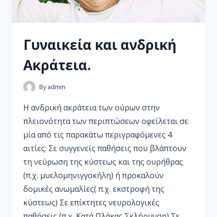
Γυναικεία και ανδρική
Ακράτεια.
By
admin
Η ανδρική ακράτεια των ούρων στην
πλειονότητα των περιπτώσεων οφείλεται σε
μία από τις παρακάτω περιγραφόμενες 4
αιτίες: Σε συγγενείς παθήσεις που βλάπτουν
τη νεύρωση της κύστεως και της ουρήθρας
(π.χ. μυελομηνιγγοκήλη) ή προκαλούν
δομικές ανωμαλίες( π.χ. εκστροφή της
κύστεως) Σε επίκτητες νευρολογικές
παθήσεις (π.χ. Κατά Πλάκας Σκλήρυνση) Σε