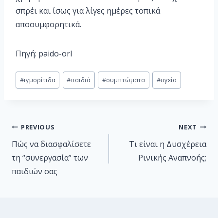
σπρέι και ίσως για λίγες ημέρες τοπικά
αποσυμφορητικά.
Πηγή: paido-orl
#
ιγμορίτιδα
#
παιδιά
#
συμπτώματα
#
υγεία
PREVIOUS
NEXT
Πώς να διασφαλίσετε
Τι είναι η Δυσχέρεια
τη “συνεργασία” των
Ρινικής Αναπνοής;
παιδιών σας