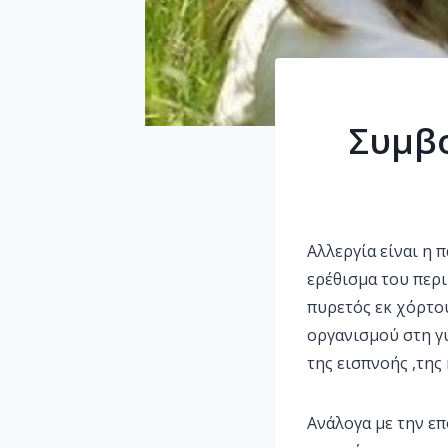
Συμβο
Αλλεργία είναι η
ερέθισμα του περ
πυρετός εκ χόρτου
οργανισμού στη γ
της εισπνοής ,της
Ανάλογα με την επ