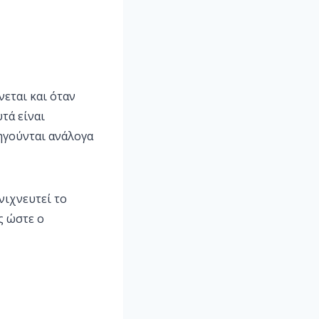
εται και όταν
τά είναι
ηγούνται ανάλογα
νιχνευτεί το
ς ώστε ο