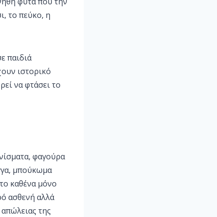
νήθη φυτά που την
ι, το πεύκο, η
ε παιδιά
έχουν ιστορικό
ρεί να φτάσει το
ρνίσματα, φαγούρα
γγα, μπούκωμα
 το καθένα μόνο
κρό ασθενή αλλά
, απώλειας της