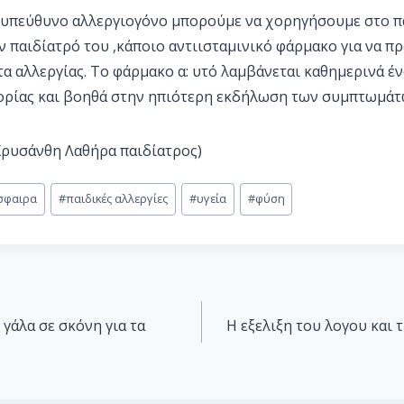
 υπεύθυνο αλλεργιογόνο μπορούμε να χορηγήσουμε στο πα
 παιδίατρό του ,κάποιο αντιισταμινικό φάρμακο για να π
 αλλεργίας. Το φάρμακο α: υτό λαμβάνεται καθημερινά έν
ορίας και βοηθά στην ηπιότερη εκδήλωση των συμπτωμάτ
(Χρυσάνθη Λαθήρα παιδίατρος)
σφαιρα
#
παιδικές αλλεργίες
#
υγεία
#
φύση
 γάλα σε σκόνη για τα
Η εξελιξη του λογου και τ