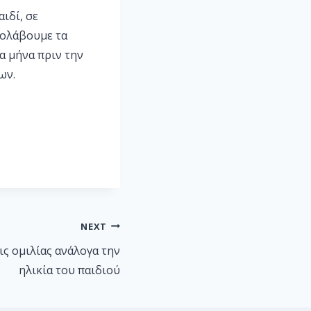
ιδί, σε
ρολάβουμε τα
α μήνα πριν την
ων.
NEXT
ις ομιλίας ανάλογα την
ηλικία του παιδιού