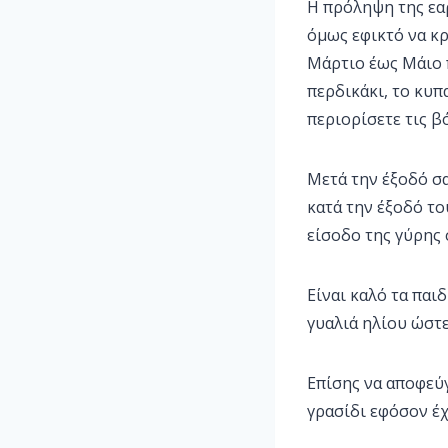
Η πρόληψη της εαρ
όμως εφικτό να κρ
Μάρτιο έως Μάιο 
περδικάκι, το κυπα
περιορίσετε τις β
Μετά την έξοδό σα
κατά την έξοδό το
είσοδο της γύρης 
Είναι καλό τα πα
γυαλιά ηλίου ώστε
Επίσης να αποφεύγ
γρασίδι εφόσον έχ