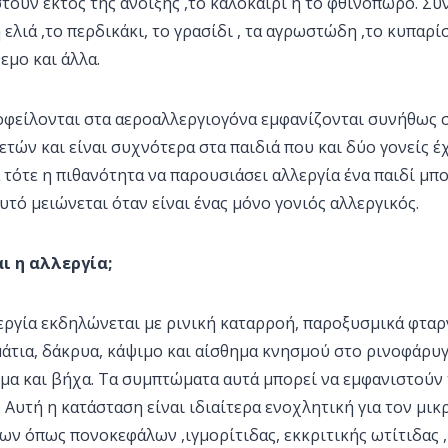
τούν εκτός της άνοιξης ,το καλοκαίρι ή το φθινόπωρο. Συ
ελιά ,το περδικάκι, το γρασίδι , τα αγρωστώδη ,το κυπαρίσ
εμο και άλλα.
οφείλονται στα αεροαλλεργιογόνα εμφανίζονται συνήθως σ
ετών και είναι συχνότερα στα παιδιά που και δύο γονείς 
 τότε η πιθανότητα να παρουσιάσει αλλεργία ένα παιδί μπο
τό μειώνεται όταν είναι ένας μόνο γονιός αλλεργικός.
 η αλλεργία;
λεργία εκδηλώνεται με ρινική καταρροή, παροξυσμικά φτα
μάτια, δάκρυα, κάψιμο και αίσθημα κνησμού στο ρινοφάρυ
ημα και βήχα. Τα συμπτώματα αυτά μπορεί να εμφανιστούν
ί. Αυτή η κατάσταση είναι ιδιαίτερα ενοχλητική για τον μι
εων όπως πονοκεφάλων ,ιγμορίτιδας, εκκριτικής ωτίτιδας 