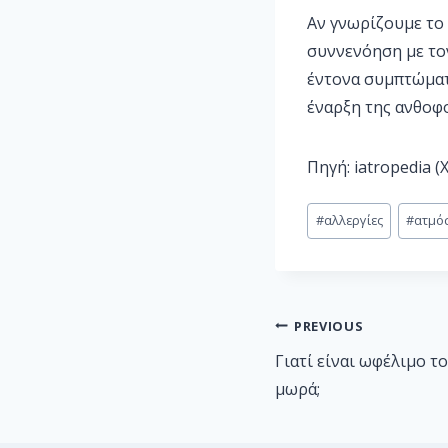
Αν γνωρίζουμε το
συννενόηση με τον
έντονα συμπτώματα
έναρξη της ανθοφ
Πηγή: iatropedia 
#
αλλεργίες
#
ατμό
PREVIOUS
Γιατί είναι ωφέλιμο το
μωρά;