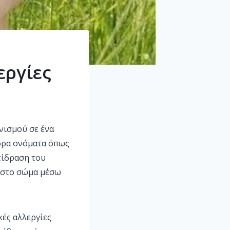
εργίες
νισμού σε ένα
φορα ονόματα όπως
τίδραση του
 στο σώμα μέσω
κές αλλεργίες