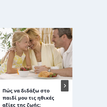
Πώς να διδάξω στο
Ποια ε
παιδί μου τις ηθικές
λάθη π
αξίες της ζωής;
τίποτα