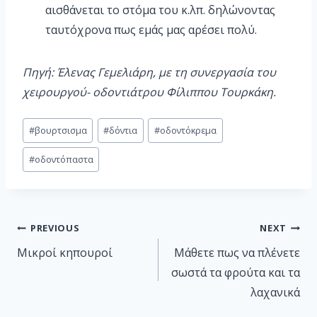
αισθάνεται το στόμα του κ.λπ. δηλώνοντας
ταυτόχρονα πως εμάς μας αρέσει πολύ.
Πηγή: Έλενας Γεμελιάρη, με τη συνεργασία του
χειρουργού- οδοντιάτρου Φίλιππου Τουρκάκη.
#
βουρτσισμα
#
δόντια
#
οδοντόκρεμα
#
οδοντόπαστα
PREVIOUS
NEXT
Μικροί κηπουροί
Μάθετε πως να πλένετε
σωστά τα φρούτα και τα
λαχανικά