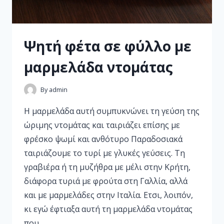
Ψητή φέτα σε φύλλο µε
µαρµελάδα ντοµάτας
By
admin
Η µαρµελάδα αυτή συµπυκνώνει τη γεύση της
ώριµης ντοµάτας και ταιριάζει επίσης µε
φρέσκο ψωµί και ανθότυρο Παραδοσιακά
ταιριάζουµε το τυρί µε γλυκές γεύσεις. Τη
γραβιέρα ή τη µυζήθρα µε µέλι στην Κρήτη,
διάφορα τυριά µε φρούτα στη Γαλλία, αλλά
και µε µαρµελάδες στην Ιταλία. Ετσι, λοιπόν,
κι εγώ έφτιαξα αυτή τη µαρµελάδα ντοµάτας
που…