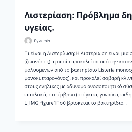
Λιστερίαση: Πρόβλημα δ
υγείας.
By
admin
Τι είναι η Λιστερίωση; Η Λιστερίωση είναι μι
(ζωονόσος), η οποία προκαλείται από την κατ
μολυσμένων από το βακτηρίδιο Listeria monocy
μονοκυτταρογόνος), και προκαλεί σοβαρή κλινι
στους ενήλικες με αδύναμο ανοσοποιητικό σύσ
επιπλοκές στα έμβρυα (οι έγκυες γυναίκες εκδ
L_IMG_figure1Πού βρίσκεται το βακτηρίδιο…