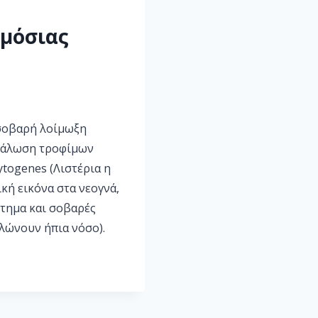
ημόσιας
α σοβαρή λοίμωξη
ανάλωση τροφίμων
togenes (Λιστέρια η
κή εικόνα στα νεογνά,
τημα και σοβαρές
ηλώνουν ήπια νόσο).