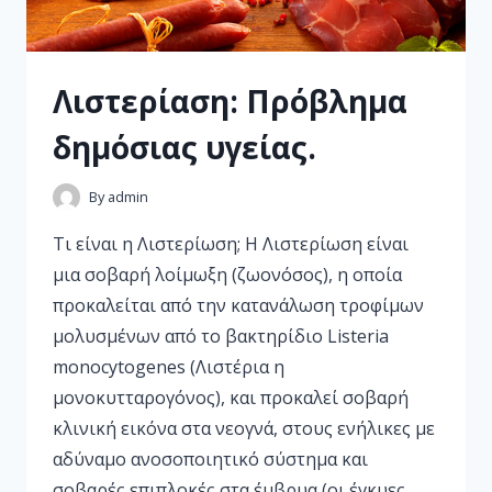
Λιστερίαση: Πρόβλημα
δημόσιας υγείας.
By
admin
Τι είναι η Λιστερίωση; Η Λιστερίωση είναι
μια σοβαρή λοίμωξη (ζωονόσος), η οποία
προκαλείται από την κατανάλωση τροφίμων
μολυσμένων από το βακτηρίδιο Listeria
monocytogenes (Λιστέρια η
μονοκυτταρογόνος), και προκαλεί σοβαρή
κλινική εικόνα στα νεογνά, στους ενήλικες με
αδύναμο ανοσοποιητικό σύστημα και
σοβαρές επιπλοκές στα έμβρυα (οι έγκυες