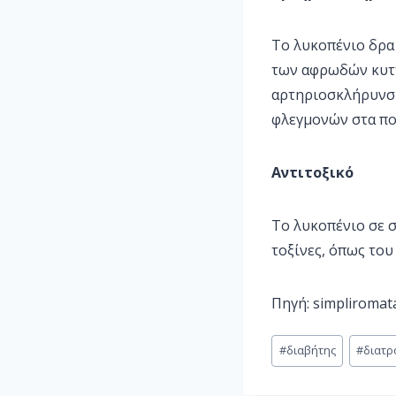
Το λυκοπένιο δρα
των αφρωδών κυτ
αρτηριοσκλήρυνσης
φλεγμονών στα πο
Αντιτοξικό
Το λυκοπένιο σε σ
τοξίνες, όπως του
Πηγή: simpliromata
#
διαβήτης
#
διατρ