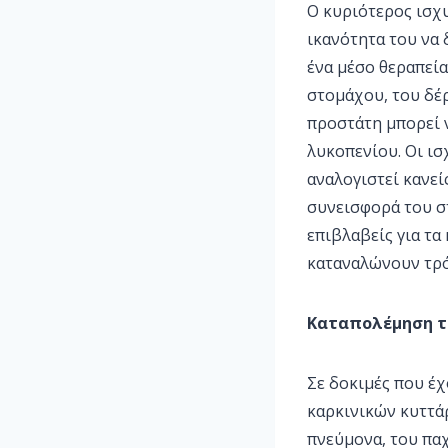
Ο κυριότερος ισχυ
ικανότητα του να 
ένα μέσο θεραπεία
στομάχου, του δέρ
προστάτη μπορεί 
λυκοπενίου. Οι ι
αναλογιστεί κανεί
συνεισφορά του σ
επιβλαβείς για τα
καταναλώνουν τρό
Καταπολέμηση τ
Σε δοκιμές που έχ
καρκινικών κυττά
πνεύμονα, του πα