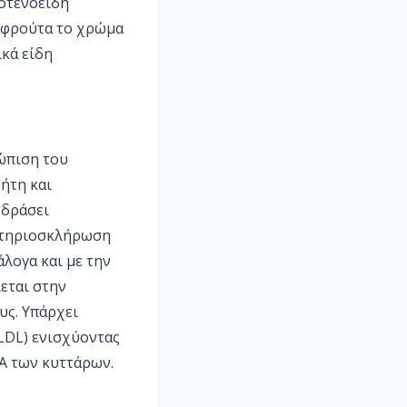
ροτενοειδή
α φρούτα το χρώμα
ικά είδη
τώπιση του
ήτη και
 δράσει
αρτηριοσκλήρωση
άλογα και με την
εται στην
υς. Υπάρχει
(LDL) ενισχύοντας
NA των κυττάρων.