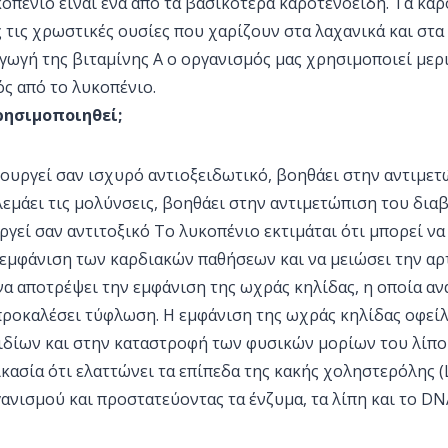
οπένιο είναι ένα από τα βασικότερα καροτενοειδή. Τα κα
 τις χρωστικές ουσίες που χαρίζουν στα λαχανικά και στ
αγωγή της βιταμίνης Α ο οργανισμός μας χρησιμοποιεί μερ
ς από το λυκοπένιο.
ρησιμοποιηθεί;
τουργεί σαν ισχυρό αντιοξειδωτικό, βοηθάει στην αντιμε
εμάει τις μολύνσεις, βοηθάει στην αντιμετώπιση του διαβ
ργεί σαν αντιτοξικό Το λυκοπένιο εκτιμάται ότι μπορεί να
 εμφάνιση των καρδιακών παθήσεων και να μειώσει την 
να αποτρέψει την εμφάνιση της ωχράς κηλίδας, η οποία αν
προκαλέσει τύφλωση. Η εμφάνιση της ωχράς κηλίδας οφείλ
ιδίων και στην καταστροφή των φυσικών μορίων του λίπο
κασία ότι ελαττώνει τα επίπεδα της κακής χοληστερόλης 
ανισμού και προστατεύοντας τα ένζυμα, τα λίπη και το D