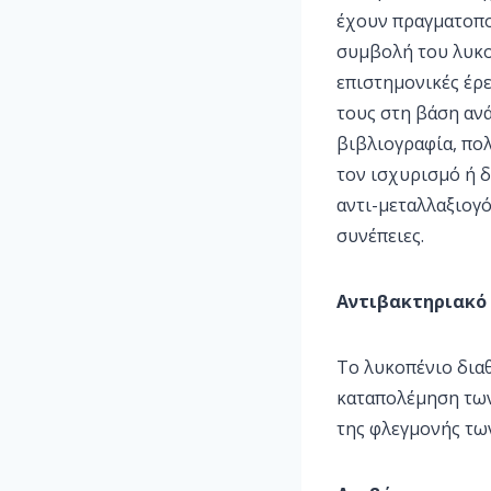
έχουν πραγματοπο
συμβολή του λυκοπ
επιστημονικές έρ
τους στη βάση αν
βιβλιογραφία, πολ
τον ισχυρισμό ή δ
αντι-μεταλλαξιογ
συνέπειες.
Αντιβακτηριακό 
Το λυκοπένιο διαθ
καταπολέμηση των
της φλεγμονής τω