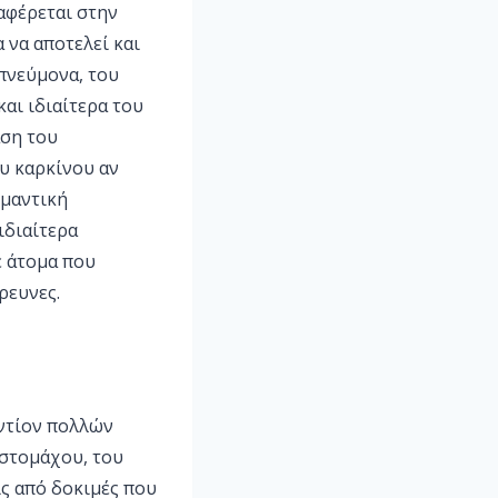
αφέρεται στην
 να αποτελεί και
 πνεύμονα, του
αι ιδιαίτερα του
άση του
υ καρκίνου αν
ημαντική
ιδιαίτερα
ε άτομα που
ρευνες.
αντίον πολλών
 στομάχου, του
ς από δοκιμές που