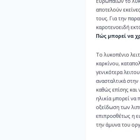
Ευρωπαίων το λυκ
αποτελούν εκείνες
τους. Για την παρ
καροτενοειδή εκτό
Πώς μπορεί να χ
Το λυκοπένιο λει
καρκίνου, καταπολ
γενικότερα λειτου
ανασταλτικά στην
καθώς επίσης και 
ηλικία μπορεί να 
οξείδωση των λιπ
επιπροσθέτως η ει
την άμυνα του οργ