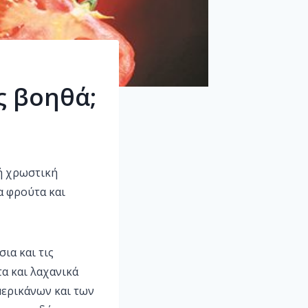
ς βοηθά;
δή χρωστική
α φρούτα και
ια και τις
α και λαχανικά
μερικάνων και των