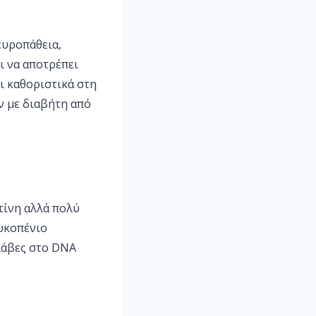
ευροπάθεια,
ι να αποτρέπει
ι καθοριστικά στη
ν με διαβήτη από
τίνη αλλά πολύ
υκοπένιο
λάβες στο DNA