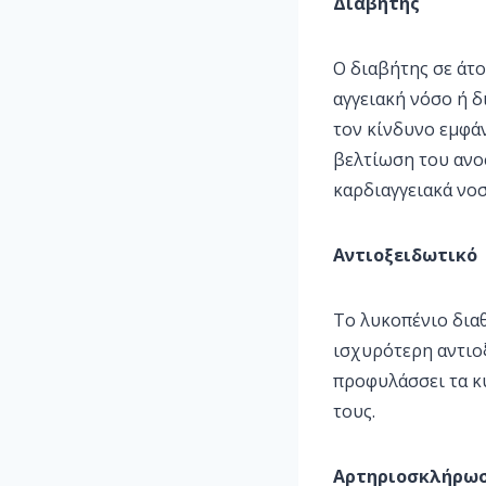
Διαβήτης
Ο διαβήτης σε άτ
αγγειακή νόσο ή δ
τον κίνδυνο εμφά
βελτίωση του ανο
καρδιαγγειακά νο
Αντιοξειδωτικό
Το λυκοπένιο δια
ισχυρότερη αντιο
προφυλάσσει τα κ
τους.
Αρτηριοσκλήρω