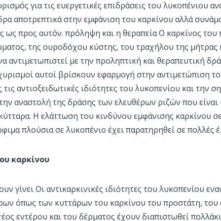
ρισμός για τις ευεργετικές επιδράσεις του λυκοπένιου αν
δρα αποτρεπτικά στην εμφάνιση του καρκίνου αλλά συνάμα
ς ως προς αυτόν. πρόληψη και η θεραπεία Ο καρκίνος του
ματος, της ουροδόχου κύστης, του τραχήλου της μήτρας κ
να αντιμετωπιστεί με την προληπτική και θεραπευτική δρ
σχυρισμοί αυτοί βρίσκουν εφαρμογή στην αντιμετώπιση το
ς τις αντιοξειδωτικές ιδιότητες του λυκοπενίου και την σ
την αναστολή της δράσης των ελευθέρων ριζών που είναι 
 κύτταρα. Η ελάττωση του κινδύνου εμφάνισης καρκίνου σ
φιμα πλούσια σε λυκοπένιο έχει παρατηρηθεί σε πολλές έ
ου καρκίνου
ουν γίνει Οι αντικαρκινικές ιδιότητες του λυκοπενίου εν
ρων όπως των κυττάρων του καρκίνου του προστάτη, του
χέος εντέρου και του δέρματος έχουν διαπιστωθεί πολλάκι