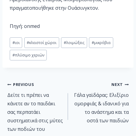
πραγματοποιήθηκε στην Ουάσινγκτον.
Πηγή: onmed
#
ιοι
#
κλειστοί χώροι
#
λοιμώξεις
#
μικρόβια
#
πλύσιμο χεριών
PREVIOUS
NEXT
Δείτε τι πρέπει να
Γάλα γαϊδάρας: Ελιξίριο
κάνετε αν το παιδάκι
ομορφιάς & ιδανικό για
σας περπατάει
το ανάστημα και τα
συστηματικά στις μύτες
οστά των παιδιών
των ποδιών του