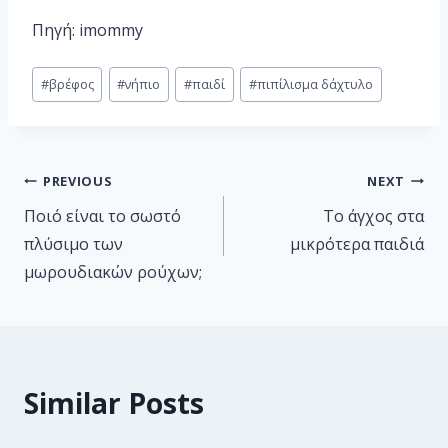
Πηγή: imommy
#
βρέφος
#
νήπιο
#
παιδί
#
πιπίλισμα δάχτυλο
PREVIOUS
NEXT
Ποιό είναι το σωστό
Το άγχος στα
πλύσιμο των
μικρότερα παιδιά
μωρουδιακών ρούχων;
Similar Posts