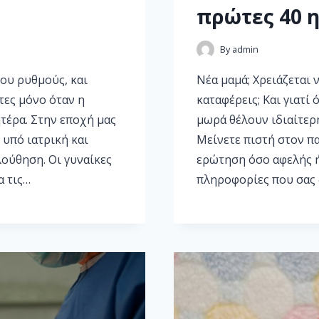
πρώτες 40 
By
admin
του ρυθμούς, και
Νέα μαμά; Χρειάζεται 
τες μόνο όταν η
καταφέρεις; Και γιατί
ητέρα. Στην εποχή μας
μωρά θέλουν ιδιαίτερ
 υπό ιατρική και
Μείνετε πιστή στον π
ούθηση. Οι γυναίκες
ερώτηση όσο αφελής ή 
α τις…
πληροφορίες που σας