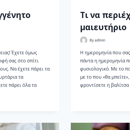
γγένητο
Τι να περιέχ
μαιευτήριο
By
admin
ειας! Έχετε όμως
Η ημερομηνία που σας 
οφή σας στο σπίτι
πάντα η ημερομηνία πο
τους. Να έχετε πάρει τα
φυσιολογικό. Με το π
υρτάρια τα
με το που «θα μπείτε»,
ετε πάρει όλα τα
φροντίσετε η βαλίτσα