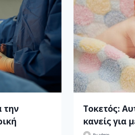
α την
Τοκετός: Αυ
ρική
κανείς για μ
By
admin